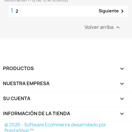
1

Siguiente
2
Volver arriba

PRODUCTOS

NUESTRA EMPRESA

SU CUENTA

INFORMACIÓN DE LA TIENDA
keyboard_arrow_down
© 2026 - Software Ecommerce desarrollado por
PrestaShop™