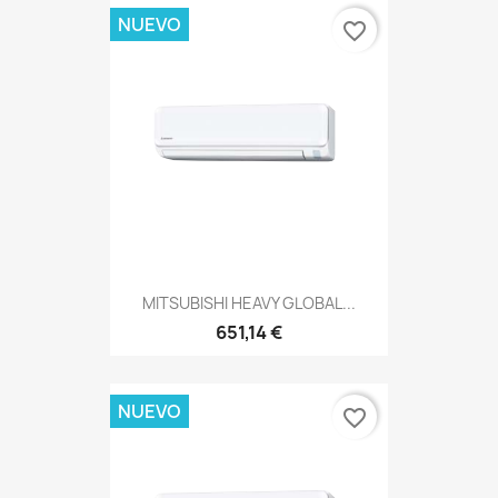
NUEVO
favorite_border
MITSUBISHI HEAVY GLOBAL...
651,14 €
NUEVO
favorite_border