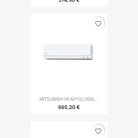
favorite_border
MITSUBISHI HEAVY GLOBAL...
665,20 €
favorite_border